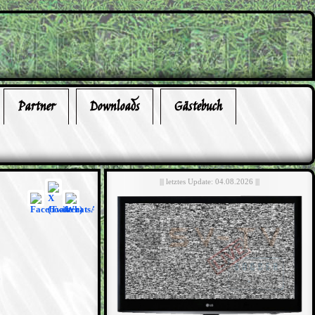
Partner
Downloads
Gästebuch
||| letztes Update: 04.08.2026 |||
6
5