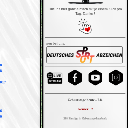
4
Hilf uns hier ganz einfach mit je einem Klick pro
Tag. Danke !
2
neu bei uns:
18
18
2017
7
Geburtstage heute - 7.8.
Keiner !!!
16
16
288 Einträge in Geburtstagsdatenbank