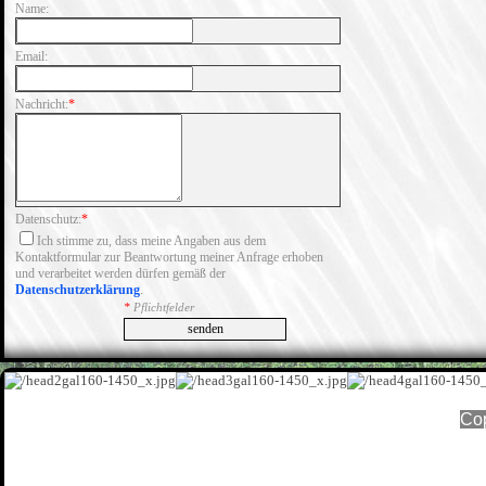
Name:
Email:
Nachricht:
*
Datenschutz:
*
Ich stimme zu, dass meine Angaben aus dem
Kontaktformular zur Beantwortung meiner Anfrage erhoben
und verarbeitet werden dürfen gemäß der
Datenschutzerklärung
.
*
Pflichtfelder
senden
Cop