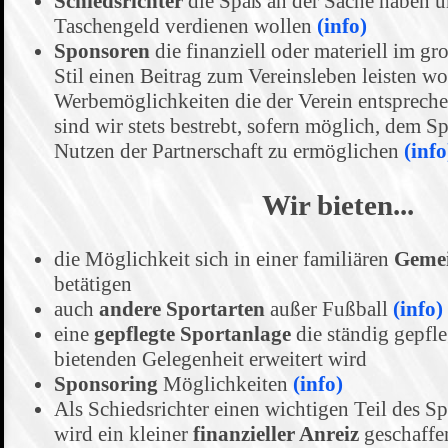
Schiedsrichter
die Spaß an der Sache haben un
Taschengeld verdienen wollen
(info)
Sponsoren
die finanziell oder materiell im g
Stil einen Beitrag zum Vereinsleben leisten w
Werbemöglichkeiten die der Verein entspreche
sind wir stets bestrebt, sofern möglich, dem S
Nutzen der Partnerschaft zu ermöglichen
(info
Wir bieten...
die Möglichkeit sich in einer familiären
Gemei
betätigen
auch
andere Sportarten
außer Fußball
(info)
eine
gepflegte Sportanlage
die ständig gepfle
bietenden Gelegenheit erweitert wird
Sponsoring
Möglichkeiten
(info)
Als Schiedsrichter einen wichtigen Teil des S
wird ein kleiner
finanzieller Anreiz
geschaffen