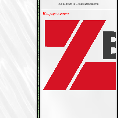
288 Einträge in Geburtstagsdatenbank
Hauptsponsoren: