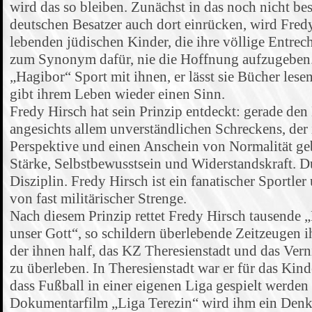
wird das so bleiben. Zunächst in das noch nicht bes
deutschen Besatzer auch dort einrücken, wird Fredy
lebenden jüdischen Kinder, die ihre völlige Entrec
zum Synonym dafür, nie die Hoffnung aufzugeben. 
„Hagibor“ Sport mit ihnen, er lässt sie Bücher lese
gibt ihrem Leben wieder einen Sinn.
Fredy Hirsch hat sein Prinzip entdeckt: gerade de
angesichts allem unverständlichen Schreckens, der 
Perspektive und einen Anschein von Normalität ge
Stärke, Selbstbewusstsein und Widerstandskraft. D
Disziplin. Fredy Hirsch ist ein fanatischer Sportle
von fast militärischer Strenge.
Nach diesem Prinzip rettet Fredy Hirsch tausende 
unser Gott“, so schildern überlebende Zeitzeugen 
der ihnen half, das KZ Theresienstadt und das Ver
zu überleben. In Theresienstadt war er für das Kind
dass Fußball in einer eigenen Liga gespielt werden
Dokumentarfilm „Liga Terezin“ wird ihm ein Denk