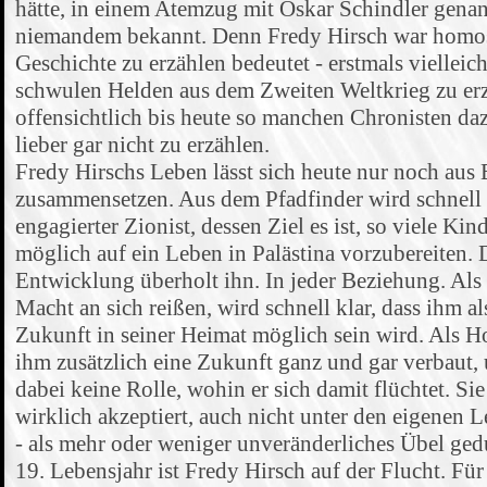
hätte, in einem Atemzug mit Oskar Schindler genan
niemandem bekannt. Denn Fredy Hirsch war homos
Geschichte zu erzählen bedeutet - erstmals vielleich
schwulen Helden aus dem Zweiten Weltkrieg zu er
offensichtlich bis heute so manchen Chronisten daz
lieber gar nicht zu erzählen.
Fredy Hirschs Leben lässt sich heute nur noch au
zusammensetzen. Aus dem Pfadfinder wird schnell 
engagierter Zionist, dessen Ziel es ist, so viele Ki
möglich auf ein Leben in Palästina vorzubereiten. 
Entwicklung überholt ihn. In jeder Beziehung. Als
Macht an sich reißen, wird schnell klar, dass ihm a
Zukunft in seiner Heimat möglich sein wird. Als 
ihm zusätzlich eine Zukunft ganz und gar verbaut, u
dabei keine Rolle, wohin er sich damit flüchtet. S
wirklich akzeptiert, auch nicht unter den eigenen 
- als mehr oder weniger unveränderliches Übel ged
19. Lebensjahr ist Fredy Hirsch auf der Flucht. Fü