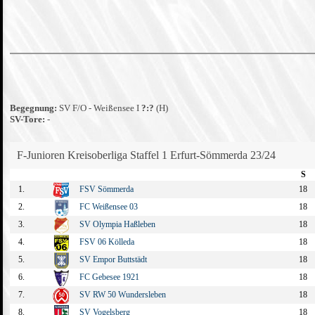
Begegnung:
SV F/O - Weißensee I
?:?
(H)
SV-Tore:
-
F-Junioren Kreisoberliga Staffel 1 Erfurt-Sömmerda 23/24
S
1.
FSV Sömmerda
18
2.
FC Weißensee 03
18
3.
SV Olympia Haßleben
18
4.
FSV 06 Kölleda
18
5.
SV Empor Buttstädt
18
6.
FC Gebesee 1921
18
7.
SV RW 50 Wundersleben
18
8.
SV Vogelsberg
18