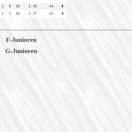
2
0
16
2 : 16
-14
6
1
1
16
2 : 17
-15
4
F-Junioren
G-Junioren