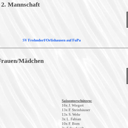
2. Mannschaft
SV Frohndorf/Orlishausen auf FuPa
Frauen/Mädchen
Saisontorschützen:
16x J. Wiegert
13x F. Steinhäuser
13x S. Wehr
3x L. Fabian
10x F. Born