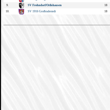
9.
SV Frohndorf/Orlishausen
18
10.
SV 1916 Großrudestedt
18