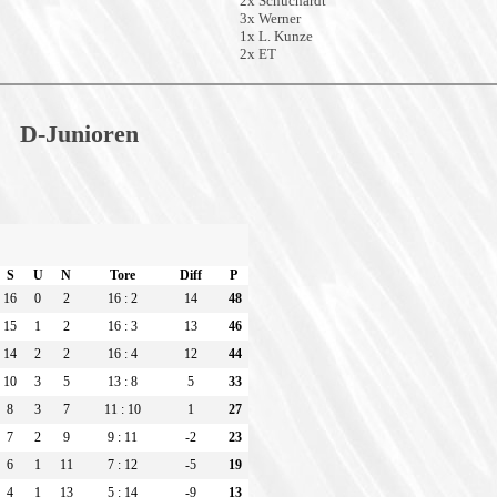
2x Schuchardt
3x Werner
1x L. Kunze
2x ET
D-Junioren
S
U
N
Tore
Diff
P
16
0
2
16 : 2
14
48
15
1
2
16 : 3
13
46
14
2
2
16 : 4
12
44
10
3
5
13 : 8
5
33
8
3
7
11 : 10
1
27
7
2
9
9 : 11
-2
23
6
1
11
7 : 12
-5
19
4
1
13
5 : 14
-9
13