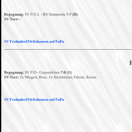
Begegnung:
SV F/O 2. - BS Sömmerda
?:? (H
)
SV-Tore:
-
SV Frohndorf/Orlishausen auf FuPa
Begegnung:
SV F/O - Gispersleben
7:0
(H)
SV-Tore:
2x Wiegert, Born, 1x Steinhäuser, Fabian, Kunze
SV Frohndorf/Orlishausen auf FuPa