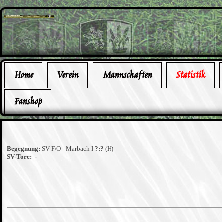
Home
Verein
Mannschaften
Statistik
Fanshop
Begegnung:
SV F/O - Marbach I
?:?
(H)
SV-Tore: -