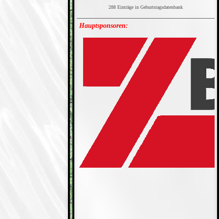
288 Einträge in Geburtstagsdatenbank
Hauptsponsoren: