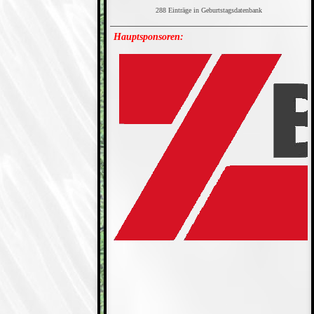
288 Einträge in Geburtstagsdatenbank
Hauptsponsoren: