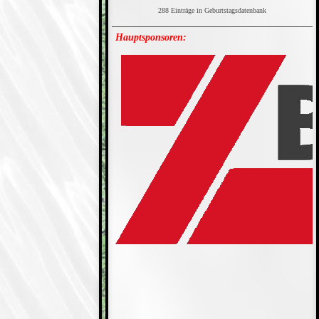
288 Einträge in Geburtstagsdatenbank
Hauptsponsoren: